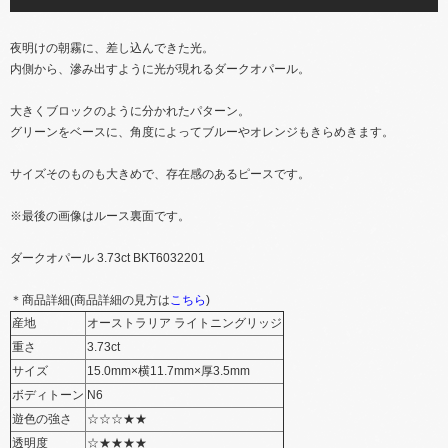
夜​明けの​朝霧に、​差し込ん​できた光。
内側から、​滲み出すように​光が​現れる​ダークオパール。
​大きく​ブロックのように​分かれた​パターン。
グリーンを​ベースに、​角度に​よって​ブルーや​オレンジも​きらめきます。
サイズ​その​ものも​大きめで、​存在感の​ある​ピースです。
※最後の​画像は​ルース裏面です。
ダークオパール 3.73ct BKT6032201
＊商品詳細(商品詳細の​見方は
​こちら
)
産地
オーストラリア ライトニングリッジ
重さ
3.73ct
サイズ
15.0mm×横11.7mm×厚3.5mm
ボディトーン
N6
遊色の​強さ
☆☆☆​★★
透明度
☆​★★★★