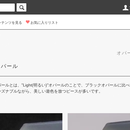
ンテンツを見る
お気に入りリスト
オパー
オパール
ルとは、​"Light​(明る​い​)"オパールの​ことで、​ブラックオパールに​
ズナブルながら、​美しい​遊色を​放つ​ピースが​多いです。