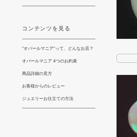
コンテンツを見る
"オパールマニア"って、​どんな​お店？
オパールマニア 4つの​お約束
商品詳細の​見方
お客様からの​レビュー
ジュエリーお仕立ての​方法