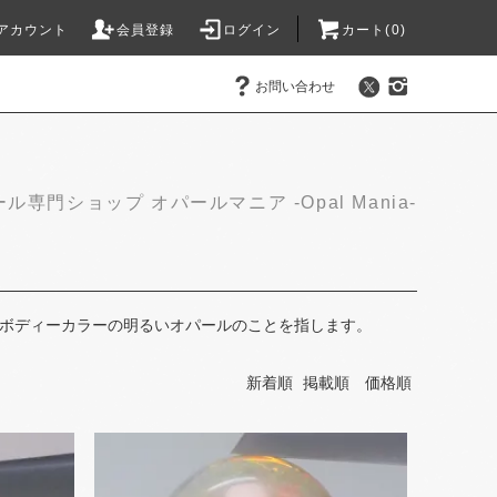
アカウント
会員登録
ログイン
カート(0)
お問い合わせ
ル専門ショップ オパールマニア -Opal Mania-
比べボディーカラーの​明るい​オパールの​ことを​指します。​
新着順
掲載順
価格順