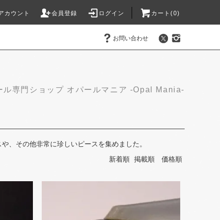
アカウント
会員登録
ログイン
カート(0)
お問い合わせ
ル専門ショップ オパールマニア -Opal Mania-
や、​その​他非常に​珍しい​ピースを​集めました。
新着順
掲載順
価格順