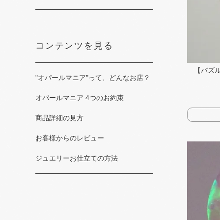
コンテンツを見る
【パズル
"オパールマニア"って、​どんな​お店？
オパールマニア 4つの​お約束
商品詳細の​見方
お客様からの​レビュー
ジュエリーお仕立ての​方​法