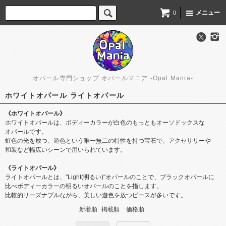
メニュー
0
オパール専門ショップ オパールマニア -Opal Mania-
ホワイトオパール ライトオパール
《ホワイトオパール》
ホワイトオパールは、​ボディーカラーが​白色の​もっとも​オーソドックスな​
オパールです。​
虹色の​光を​放つ、​遊色と​いう​唯一無二の​特性を​持つ宝石で、​アクセサリーや​
和装など​幅広いシーンで​用いられています。
《ライトオパール》
ライトオパールとは、​"Light​(明る​い​)"オパールの​ことで、​ブラックオパールに​
比べボディーカラーの​明るい​オパールの​ことを​指します。
比較的リーズナブルながら、​美しい​遊色を​放つ​ピースが​多いです。
新着順
掲載順
価格順