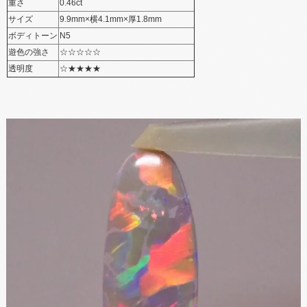
重さ
0.46ct
サイズ
9.9mm×横4.1mm×厚1.8mm
ボディトーン
N5
遊色の​強さ
☆​☆​☆​☆​☆
透明度
☆​★​★​★​★