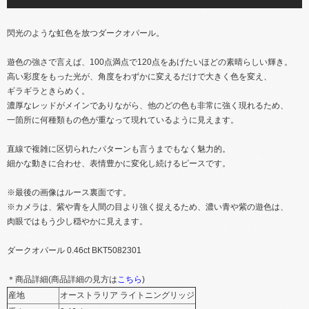
閃光のような​虹色を​放つダークオパール。
遊色の​強さで​言えば、​100点満点で​120点を​あげたい​ほどの​素晴らしい​輝き。
高い​彩度を​もった​光が、​角度を​わずかに​変えるだけで​大きく​色を​変え、​
ギラギラと​きらめく。
濃厚な​レッドが​メインでありながら、​他の​どの​色も​非常に​強く​現れる​ため、​
一箇所に​何種類もの​色が​重なって​現れているように​見えます。
直線で​複雑に​区切られた​パターンも​言うまでもなく​魅力的。
細か​な​動きに​合わせ、​表情豊かに​変化し続ける​ピースです。
※最後の​画像は​ルース裏面です。
※カメラは、​紫や​青を​人間の​目より​強く​捉える​ため、​濃い​青や紫の​遊色は、​
肉眼では​もう​少し​穏やかに​見えます。
ダークオパール 0.46ct BKT5082301
＊商品詳細(商品詳細の​見方は
​こちら
​)
産地
オーストラリア ライトニングリッジ