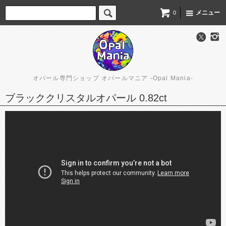
メニュー
0
オパール専門ショップ オパールマニア -Opal Mania-
ブラッククリスタルオパール 0.82ct