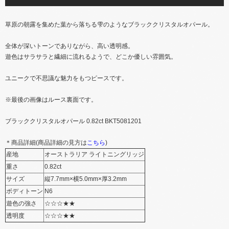
草原の​朝露を​集めた​葉から​落ちる​雫のような​ブラッククリスタルオパール。
全体が​深いトーンでありながら、​高い​透明感。
遊色は​サラサラと​繊細に​流れるようで、​どこか​優しい​雰囲気。
ユニークで​不思議な​魅力を​もつピースです。
※最後の​画像は​ルース裏面です。
ブラッククリスタルオパール 0.82ct BKT5081201
＊商品詳細(商品詳細の​見方は
​こちら
​)
産地
オーストラリア ライトニングリッジ
重さ
0.82ct
サイズ
縦7.7mm×横5.0mm×厚3.2mm
ボディトーン
N6
遊色の​強さ
☆​☆​☆​★​★
透明度
☆​☆​☆​★​★