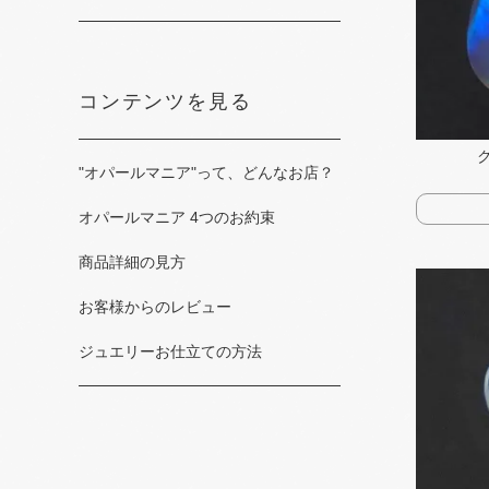
コンテンツを見る
"オパールマニア"って、​どんな​お店？
オパールマニア 4つの​お約束
商品詳細の​見方
お客様からの​レビュー
ジュエリーお仕立ての​方法