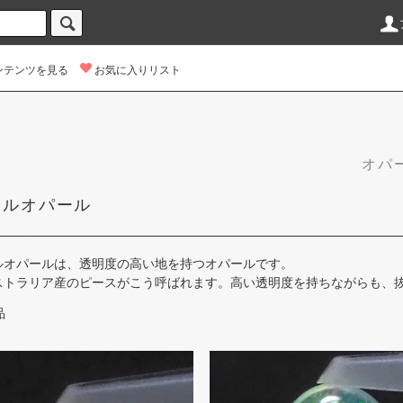
ンテンツを見る
お気に入りリスト
オパー
タルオパール
オパールは、​透明度の​高い地を​持つオパールです。
ストラリア産の​ピースが​こう​呼ばれます。​高い​透明度を​持ちながらも、​抜
品