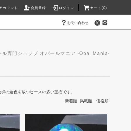
アカウント
会員登録
ログイン
カート(0)
お問い合わせ
ル専門ショップ オパールマニア -Opal Mania-
群の​遊色を​放つ​ピースの​多い​宝石です。
新着順
掲載順
価格順