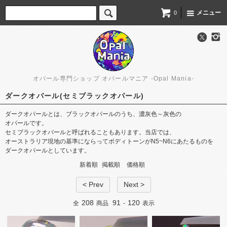
メニュー
0
オパール専門ショップ オパールマニア -Opal Mania-
ダークオパール(セミブラックオパール)
ダークオパールとは、​ブラックオパールの​うち、​濃灰色～灰色の​
オパールです。
セミブラックオパールと​呼ばれる​こともあります。​当店では、​
オーストラリア現地の​基準に​ならって​ボディトーンが​N5~N6に​あたる​ものを​
ダークオパールと​しています。
新着順
掲載順
価格順
< Prev
Next >
208
91
120
全
商品
-
表示