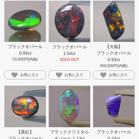
ブラックオパール
【火焔】​
ブラックオパール
0.84ct
ブラックオパール
1.54ct
53,000円(内税)
0.93ct
SOLD OUT
450,000円(内税)
お気に入り
お気に入り
お気に入り
【真紅】​
ブラッククリスタル
ブラックオパール
ブラックオパール
オパール 1.13ct
0.24ct