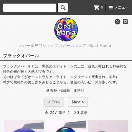
メニュー
0
オパール専門ショップ オパールマニア -Opal Mania-
ブラックオパール
ブラックオパールとは、​黒色の​ボディトーンの​上に、​遊色と​呼ばれる​神秘的な​
虹色の​光が​輝く​天然の​宝石です。
​その​ほぼ全てが​オーストラリア・​ライトニングリッジで​産出され、​非常に​
希少で​規格外の​美しさを​みせる​ことから、​価値の​高い​ピースが​多いです。
新着順
掲載順
価格順
< Prev
Next >
247
1
30
全
商品
-
表示